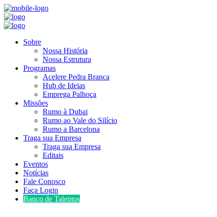
Sobre
Nossa História
Nossa Estrutura
Programas
Acelere Pedra Branca
Hub de Ideias
Emprega Palhoça
Missões
Rumo à Dubai
Rumo ao Vale do Silício
Rumo a Barcelona
Traga sua Empresa
Traga sua Empresa
Editais
Eventos
Notícias
Fale Conosco
Faça Login
Banco de Talentos