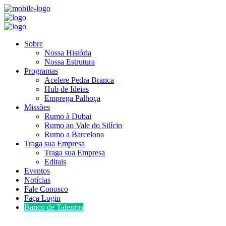
Sobre
Nossa História
Nossa Estrutura
Programas
Acelere Pedra Branca
Hub de Ideias
Emprega Palhoça
Missões
Rumo à Dubai
Rumo ao Vale do Silício
Rumo a Barcelona
Traga sua Empresa
Traga sua Empresa
Editais
Eventos
Notícias
Fale Conosco
Faça Login
Banco de Talentos